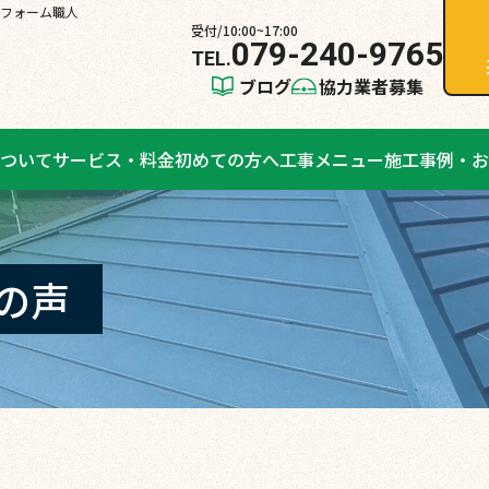
フォーム職人
受付/10:00~17:00
079-240-9765
ブログ
協力業者募集
ついて
サービス・料金
初めての方へ
工事メニュー
施工事例・お
の声