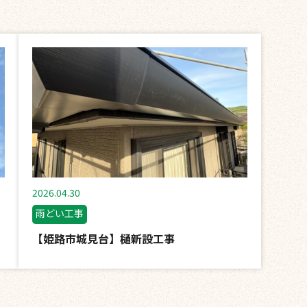
2026.04.30
雨どい工事
【姫路市城見台】樋新設工事