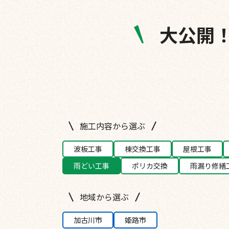
大公開
施工内容から選ぶ
波板工事
棟交換工事
屋根工事
雨どい工事
ポリカ交換
雨漏り修繕
地域から選ぶ
加古川市
姫路市