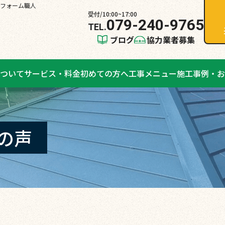
フォーム職人
受付/10:00~17:00
079-240-9765
ブログ
協力業者募集
ついて
サービス・料金
初めての方へ
工事メニュー
施工事例・お
の声