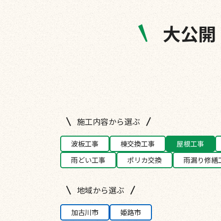
大公開
施工内容から選ぶ
波板工事
棟交換工事
屋根工事
雨どい工事
ポリカ交換
雨漏り修繕
地域から選ぶ
加古川市
姫路市