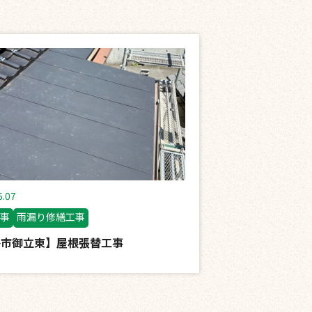
5.07
事
雨漏り修繕工事
路市御立東】屋根張替工事