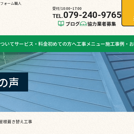
フォーム職人
受付/10:00~17:00
079-240-9765
ブログ
協力業者募集
ついて
サービス・料金
初めての方へ
工事メニュー
施工事例・お
の声
屋根葺き替え工事