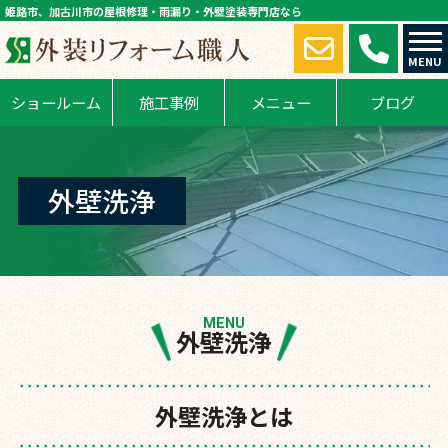
姫路市、加古川市の屋根修理・雨漏り・外壁塗装専門店なら
MENU
ショールーム
施工事例
メニュー
ブログ
外壁洗浄
MENU
外壁洗浄
外壁洗浄とは