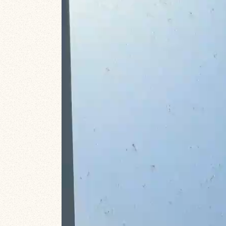
ー
ヤ
ー