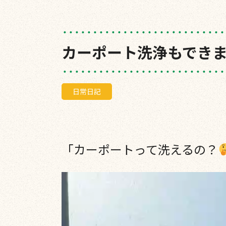
カーポート洗浄もでき
日常日記
「カーポートって洗えるの？
動
画
プ
レ