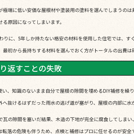
が極端に低い安価な屋根材や塗装用の塗料を選んでしまうのは
せる原因になってしまいます。
代わりに、5年しか持たない格安の材料を使用した住宅では、す
、最初から長持ちする材料を選んでおく方がトータルの出費は
繰り返すことの失敗
使い、知識のないまま自分で屋根の隙間を埋めるDIY補修を繰
外へ抜けるはずだった雨水の逃げ道が塞がり、屋根の内部に水
で瓦の隙間を塞いだ結果、木造の下地が完全に腐食してしまい
は転落の危険も伴うため、点検と補修はプロに任せるのが安全