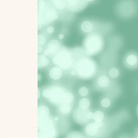
画
プ
レ
ー
ヤ
ー